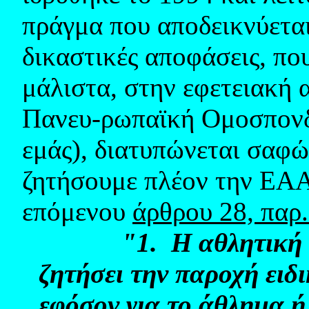
πράγμα που αποδεικνύεται
δικαστικές αποφάσεις, πο
μάλιστα, στην εφετειακή 
Πανευ-ρωπαϊκή Ομοσπονδ
εμάς), διατυπώνεται σαφώ
ζητήσουμε πλέον την ΕΑΑ
επόμενου
άρθρου 28, παρ.
"1.
Η αθλητική 
ζητήσει την παροχή ειδ
εφόσον για το άθλημα ή