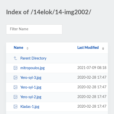
Index of /14elok/14-img2002/
Name
Last Modified
Parent Directory
2021-07-09 08:18
mitropoulos.jpg
2020-02-28 17:47
Yero-syl-3.jpg
2020-02-28 17:47
Yero-syl-1.jpg
2020-02-28 17:47
Yero-syl-2.jpg
2020-02-28 17:47
Kladas-1.jpg